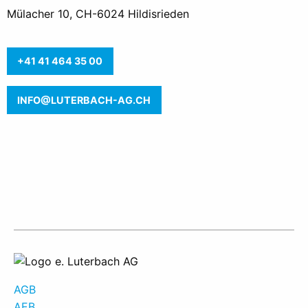
Mülacher 10, CH-6024 Hildisrieden
+41 41 464 35 0
0
INFO@LUTERBACH-AG.CH
AGB
AEB