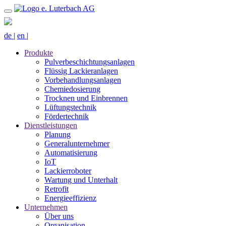
de
|
en
|
Produkte
Pulverbeschichtungsanlagen
Flüssig Lackieranlagen
Vorbehandlungsanlagen
Chemiedosierung
Trocknen und Einbrennen
Lüftungstechnik
Fördertechnik
Dienstleistungen
Planung
Generalunternehmer
Automatisierung
IoT
Lackierroboter
Wartung und Unterhalt
Retrofit
Energieeffizienz
Unternehmen
Über uns
Organisation