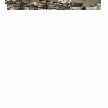
TBT: FINSTRAL SPA
DER NATIONALE ZUKUNFTSTAG BEI E. LUTERBACH AG