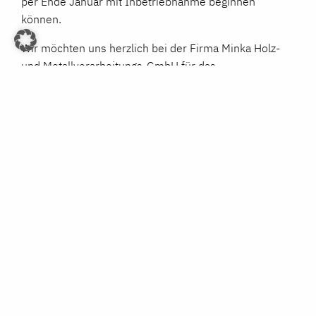
per Ende Januar mit Inbetriebnahme beginnen
können.
Wir möchten uns herzlich bei der Firma Minka Holz-
und Metallverarbeitungs-GmbH für das
entgegengebrachte Vertrauen bedanken. Gemeinsam
freuen wir uns auf den anstehenden Schlussspurt des
Projektes, der uns zweifellos zu neuen
Höchstleistungen antreiben wird.
MODERNE LACKIERANLAGE FÜR DIE RINDERKNECHT
MANUFAKTUR AG
HINTER DEN KULISSEN: PETER GALLIKER