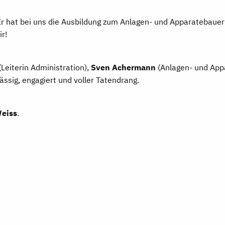
 hat bei uns die Ausbildung zum Anlagen- und Apparatebauer E
ir!
(Leiterin Administration),
Sven Achermann
(Anlagen- und App
ssig, engagiert und voller Tatendrang.
Weiss
.
rgt heute als Werkstattleiter für einen reibungslosen Ablauf.
ationsingenieur digital verbunden und unterstützt unser Team a
reue, euren Einsatz und die gemeinsamen Erfolge.
e gemeinsame Jahre im Team Luterbach!