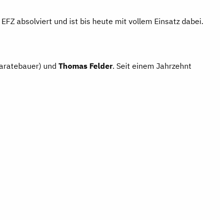
FZ absolviert und ist bis heute mit vollem Einsatz dabei.
aratebauer) und
Thomas Felder
. Seit einem Jahrzehnt
us der Ferne. Das ist ein echtes Beispiel dafür, wie