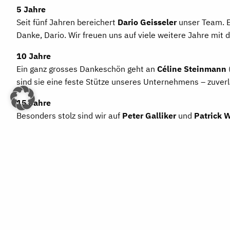
5 Jahre
Seit fünf Jahren bereichert
Dario Geisseler
unser Team. Er
Danke, Dario. Wir freuen uns auf viele weitere Jahre mit d
10 Jahre
Ein ganz grosses Dankeschön geht an
Céline Steinmann
sind sie eine feste Stütze unseres Unternehmens – zuverlä
15 Jahre
Besonders stolz sind wir auf
Peter Galliker
und
Patrick 
Peter hat bereits seine Ausbildung bei uns gemacht und so
Patrick lebt heute in Schweden, bleibt uns aber als Autom
Zusammenarbeit auch über Grenzen hinweg funktioniert.
Ein herzliches Dankeschön allen Jubilar*innen für eure T
Wir sind stolz auf euch und freuen uns auf viele weiter
#Team #Jubiläum #Danke #Treue #LuterbachAG