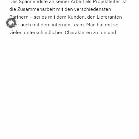
Das Spannendste an seiner Arbeit als Projektleiter ist
die Zusammenarbeit mit den verschiedensten
Partnern – sei es mit dem Kunden, den Lieferanten
aber auch mit dem internen Team. Man hat mit so
vielen unterschiedlichen Charakteren zu tun und
versucht, Harmonie und eine sehr gute
Zusammenarbeit zu erreichen. Dazu kommt, dass man
mit dem gesamten Team die Möglichkeit hat, etwas
ganz Neues auf die Beine zu stellen.
Seit November 2022 ist er ein Teil der E. Luterbach
AG und hat bei uns die Chance, die deutsche
Niederlassung mitzugestalten und aufzubauen. Für
Thomas ist es immer wieder schön, nach Hildisrieden
in die Schweiz zu kommen. Hier nimmt sich das ganze
Team immer Zeit für einen, auch nach Feierabend, wo
die Stimmung beim Feierabendbier immer sehr gut
ist. Bei der e. Luterbach AG erlebt man täglich, wie
gute Teamarbeit funktioniert, auch wenn man 600 km