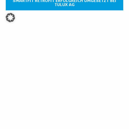
SMARTFIT RETROFIT ERFOLGREICH UMGESETZT BEI
TULUX AG
GTC
GPC
Products
Powder coating systems
Liquid coating systems