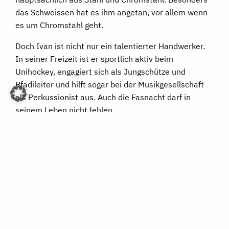
das Schweissen hat es ihm angetan, vor allem wenn
es um Chromstahl geht.
Doch Ivan ist nicht nur ein talentierter Handwerker.
In seiner Freizeit ist er sportlich aktiv beim
Unihockey, engagiert sich als Jungschütze und
Pfadileiter und hilft sogar bei der Musikgesellschaft
als Perkussionist aus. Auch die Fasnacht darf in
seinem Leben nicht fehlen.
Die e. Luterbach AG ist stolz darauf, Ivan in ihrem
Team zu haben und freut sich darauf, ihn auf seinem
weiteren Weg zu begleiten. Seine Vielseitigkeit, sein
Engagement und seine Leidenschaft für das
Handwerk sind eine Bereicherung für das
Unternehmen.