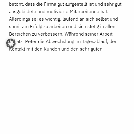
betont, dass die Firma gut aufgestellt ist und sehr gut
ausgebildete und motivierte Mitarbeitende hat.
Allerdings sei es wichtig, laufend an sich selbst und
somit am Erfolg zu arbeiten und sich stetig in allen
Bereichen zu verbessern. Während seiner Arbeit
schätzt Peter die Abwechslung im Tagesablauf, den
Kontakt mit den Kunden und den sehr guten
Austausch mit seinem Geschäftspartner und CEO
Fabian Luccarini.
Peter ist verheiratet mit Martina und hat zwei Kinder,
Julian (10) und Elin (8). In seiner Freizeit spielt er
gerne Golf, verbringt Zeit mit seiner Familie und reist
gerne.
NEUE LACKIERKABINENLÜFTUNG FÜR DIE FIRMA DE
PRETTO MALER GMBH