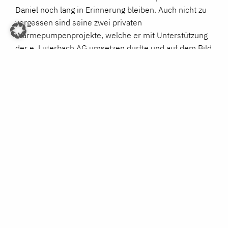
Daniel noch lang in Erinnerung bleiben. Auch nicht zu
vergessen sind seine zwei privaten
Wärmepumpenprojekte, welche er mit Unterstützung
der e. Luterbach AG umsetzen durfte und auf dem Bild
zu sehen sind.
Bei der e. Luterbach AG konnte er wichtige berufliche
Erfahrungen sammeln. Das beeindruckendste Projekt
war für ihn bei der Firma Engel in Schwertberg,
Österreich, welches viele Höhen und Tiefen barg. Die
beste Motivation ist für Daniel, wenn am Ende die
Anlage wie gewünscht funktioniert, der Kunde
zufrieden ist und wir im Budget sind.
Daniels Hobbys sind sehr vielseitig, wie z.B.
Schiessen, Camping, E-Bike fahren oder Pilze
sammeln. Aber vor allem mag er es, Zeit mit seiner
Frau und Sohn Oliver zu verbringen. Zudem kocht er in